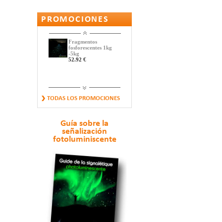
PROMOCIONES
Fragmentos
fosforescentes 1kg
-5kg
52.92 €
CAPTAFARO
TODAS LOS PROMOCIONES
FOTOLUMINISCENTE
Y...
17.64 €
Guía sobre la
señalización
fotoluminiscente
Banda fosforescente
y reflectante
14.77 €
Pequeños Guijarros
Fosforescentes
11.88 €