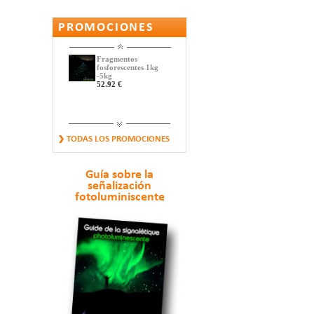
PROMOCIONES
Fragmentos
fosforescentes 1kg
-5kg
52.92 €
CAPTAFARO
TODAS LOS PROMOCIONES
FOTOLUMINISCENTE
Y...
17.64 €
Guía sobre la
señalización
fotoluminiscente
Banda fosforescente
y reflectante
14.77 €
Pequeños Guijarros
Fosforescentes
11.88 €