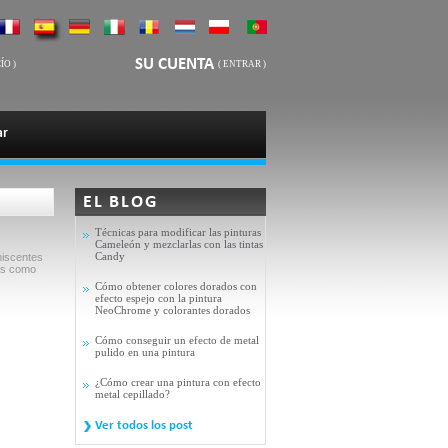
SU CUENTA
ÍO
)
(
ENTRAR
)
ar
EL BLOG
Técnicas para modificar las pinturas
Cameleón y mezclarlas con las tintas
Candy
niscentes
das como
Cómo obtener colores dorados con
efecto espejo con la pintura
NeoChrome y colorantes dorados
Cómo conseguir un efecto de metal
pulido en una pintura
¿Cómo crear una pintura con efecto
metal cepillado?
Ver todos los post