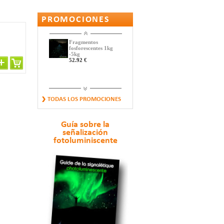
PROMOCIONES
Fragmentos
fosforescentes 1kg
-5kg
52.92 €
CAPTAFARO
TODAS LOS PROMOCIONES
FOTOLUMINISCENTE
Y...
17.64 €
Guía sobre la
señalización
fotoluminiscente
Banda fosforescente
y reflectante
14.77 €
Pequeños Guijarros
Fosforescentes
11.88 €