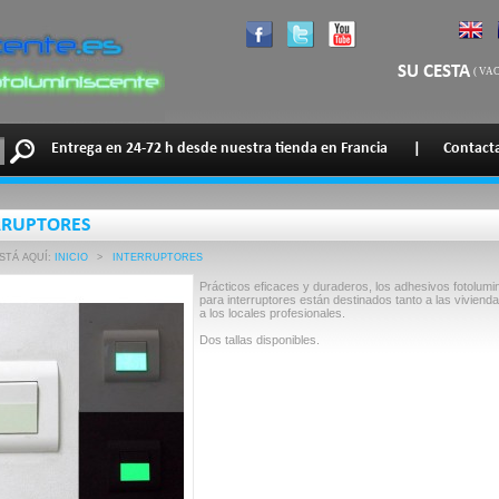
SU CESTA
(
VAC
Entrega en 24-72 h desde nuestra tienda en Francia
|
Contact
RRUPTORES
STÁ AQUÍ:
INICIO
>
INTERRUPTORES
Prácticos eficaces y duraderos, los adhesivos fotolumi
para interruptores están destinados tanto a las vivien
a los locales profesionales.
Dos tallas disponibles.