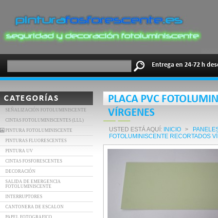
Entrega en 24-72 h des
CATEGORÍAS
PLACA PVC FOTOLUMIN
SEÑALIZACIÓN FOTOLUMINISCENTE
VÍRGENES
CINTAS FOTOLUMINISCENTES (LLL)
USTED ESTÁ AQUÍ:
INICIO
>
PANELES
PINTURA FOTOLUMINISCENTE
FOTOLUMINISCENTE RECORTADOS V
PINTURAS FLUORESCENTES
PINTURA UV
CINTAS FOSFORESCENTES
DECORACIÓN
SALIDA DE EMERGENCIA
FOTOLUMINISCENTE
INTERRUPTORES
CANTONERA DE ESCALON
PAPEL FOTOGRAFICO