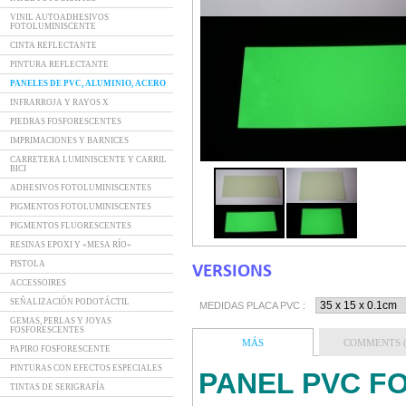
VINIL AUTOADHESIVOS
FOTOLUMINISCENTE
CINTA REFLECTANTE
PINTURA REFLECTANTE
PANELES DE PVC, ALUMINIO, ACERO
INFRARROJA Y RAYOS X
PIEDRAS FOSFORESCENTES
IMPRIMACIONES Y BARNICES
CARRETERA LUMINISCENTE Y CARRIL
BICI
ADHESIVOS FOTOLUMINISCENTES
PIGMENTOS FOTOLUMINISCENTES
PIGMENTOS FLUORESCENTES
RESINAS EPOXI Y «MESA RÍO»
PISTOLA
VERSIONS
ACCESSOIRES
SEÑALIZACIÓN PODOTÁCTIL
MEDIDAS PLACA PVC :
GEMAS, PERLAS Y JOYAS
FOSFORESCENTES
MÁS
COMMENTS (
PAPIRO FOSFORESCENTE
PINTURAS CON EFECTOS ESPECIALES
PANEL PVC F
TINTAS DE SERIGRAFÍA