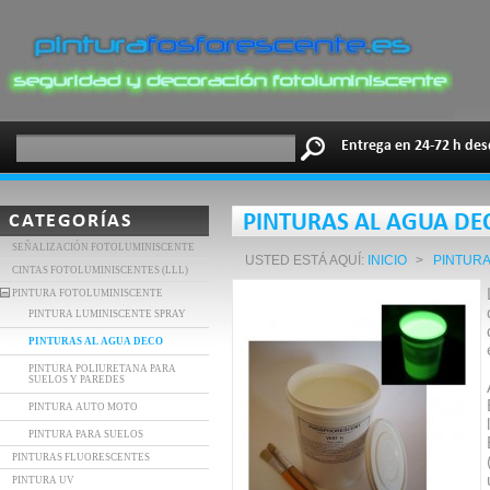
Entrega en 24-72 h des
CATEGORÍAS
PINTURAS AL AGUA DE
SEÑALIZACIÓN FOTOLUMINISCENTE
USTED ESTÁ AQUÍ:
INICIO
>
PINTURA
CINTAS FOTOLUMINISCENTES (LLL)
PINTURA FOTOLUMINISCENTE
PINTURA LUMINISCENTE SPRAY
PINTURAS AL AGUA DECO
PINTURA POLIURETANA PARA
SUELOS Y PAREDES
PINTURA AUTO MOTO
PINTURA PARA SUELOS
PINTURAS FLUORESCENTES
PINTURA UV