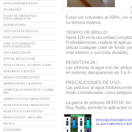
CINTAS FOSFORESCENTES
DECORACIÓN
SALIDA DE EMERGENCIA
Están sin solventes al 100%, sin n
FOTOLUMINISCENTE
su textura espesa.
INTERRUPTORES
CANTONERA DE ESCALON
TIEMPO DE BRILLO:
hasta 12h en la oscuridad comple
PAPEL FOTOGRAFICO
Preferiblemente, realizar la aplica
VINIL AUTOADHESIVOS
utilizar cualquier color de fondo, 
FOTOLUMINISCENTE
más intenso y son más durable).
CINTA REFLECTANTE
PINTURA REFLECTANTE
RESISTENCIA :
PANELES DE PVC, ALUMINIO, ACERO
Las pinturas al agua son las pintu
INFRARROJA Y RAYOS X
en exterior, desaparecen en 3 a 4 
PIEDRAS FOSFORESCENTES
PRECAUCIONES DE USO:
IMPRIMACIONES Y BARNICES
Las pinturas al agua fosforesce
CARRETERA LUMINISCENTE Y CARRIL
están consideradas como peligrosa
BICI
ADHESIVOS FOTOLUMINISCENTES
La gama de pinturas AERO1K, es u
PIGMENTOS FOTOLUMINISCENTES
Muy fluida, permite la aplicación c
PIGMENTOS FLUORESCENTES
RESINAS EPOXI Y «MESA RÍO»
PINTURA FOSFORESCE
PISTOLA
AL AGUA MOONGLO KIT 4
ACCESSOIRES