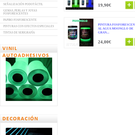
SEÑALIZACIÓN PODOTÁCTIL
19,90€
GEMAS, PERLAS Y JOYAS
FOSFORESCENTES
PAPIRO FOSFORESCENTE
PINTURA FOSFORESCE
PINTURAS CON EFECTOS ESPECIALES
AL AGUA MOONGLO DE
GRAN...
TINTAS DE SERIGRAFÍA
24,00€
VINIL
AUTOADHESIVOS
DECORACIÓN