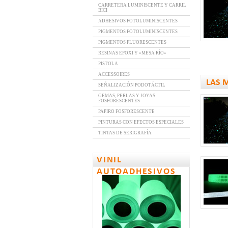
CARRETERA LUMINISCENTE Y CARRIL
BICI
ADHESIVOS FOTOLUMINISCENTES
PIGMENTOS FOTOLUMINISCENTES
PIGMENTOS FLUORESCENTES
RESINAS EPOXI Y «MESA RÍO»
PISTOLA
ACCESSOIRES
LAS 
SEÑALIZACIÓN PODOTÁCTIL
GEMAS, PERLAS Y JOYAS
FOSFORESCENTES
PAPIRO FOSFORESCENTE
PINTURAS CON EFECTOS ESPECIALES
TINTAS DE SERIGRAFÍA
VINIL
AUTOADHESIVOS