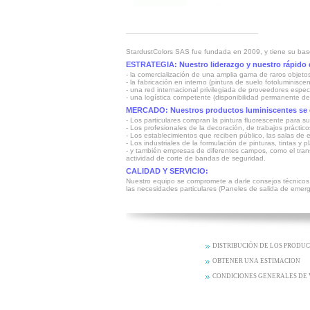
StardustColors SAS fue fundada en 2009, y tiene su base 
ESTRATEGIA: Nuestro liderazgo y nuestro rápido d
- la comercialización de una amplia gama de raros objet
- la fabricación en interno (pintura de suelo fotoluminiscen
- una red internacional privilegiada de proveedores espec
- una logística competente (disponibilidad permanente de
MERCADO: Nuestros productos luminiscentes se di
- Los particulares compran la pintura fluorescente para s
- Los profesionales de la decoración, de trabajos práctic
- Los establecimientos que reciben público, las salas de
- Los industriales de la formulación de pinturas, tintas 
- y también empresas de diferentes campos, como el trans
actividad de corte de bandas de seguridad.
CALIDAD Y SERVICIO:
Nuestro equipo se compromete a darle consejos técnicos
las necesidades particulares (Paneles de salida de emerge
DISTRIBUCIÓN DE LOS PRODU
OBTENER UNA ESTIMACION
CONDICIONES GENERALES DE