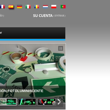
SU CUENTA
ÍO
)
(
ENTRAR
)
ar
Cintas fotoluminiscente
Cintas adhesivas señalizacion