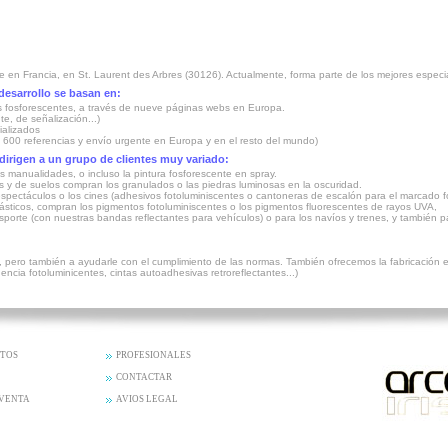
en Francia, en St. Laurent des Arbres (30126). Actualmente, forma parte de los mejores especia
esarrollo se basan en:
os fosforescentes, a través de nueve páginas webs en Europa.
te, de señalización...)
ializados
 600 referencias y envío urgente en Europa y en el resto del mundo)
rigen a un grupo de clientes muy variado:
us manualidades, o incluso la pintura fosforescente en spray.
os y de suelos compran los granulados o las piedras luminosas en la oscuridad.
 espectáculos o los cines (adhesivos fotoluminiscentes o cantoneras de escalón para el marcado f
y plásticos, compran los pigmentos fotoluminiscentes o los pigmentos fluorescentes de rayos UVA,
porte (con nuestras bandas reflectantes para vehículos) o para los navíos y trenes, y también p
, pero también a ayudarle con el cumplimiento de las normas. También ofrecemos la fabricación
ncia fotoluminicentes, cintas autoadhesivas retroreflectantes...)
CTOS
PROFESIONALES
CONTACTAR
 VENTA
AVIOS LEGAL