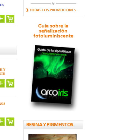
ES
CAPTAFARO
TODAS LOS PROMOCIONES
FOTOLUMINISCENTE
Y...
17.64 €
Guía sobre la
señalización
fotoluminiscente
Banda fosforescente
y reflectante
14.77 €
E Y
Pequeños Guijarros
NTE
Fosforescentes
11.88 €
ROS
RESINA Y PIGMENTOS