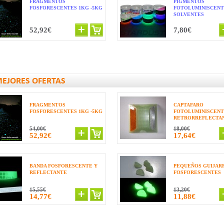
FRAGMENTOS
PIGMENTOS
FOSFORESCENTES 1KG -5KG
FOTOLUMINISCENT
SOLVENTES
52,92€
7,80€
MEJORES OFERTAS
FRAGMENTOS
CAPTAFARO
FOSFORESCENTES 1KG -5KG
FOTOLUMINISCENT
RETRORREFLECTA
54,00€
18,00€
52,92€
17,64€
BANDA FOSFORESCENTE Y
PEQUEÑOS GUIJAR
REFLECTANTE
FOSFORESCENTES
15,55€
13,20€
14,77€
11,88€