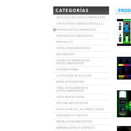
CATEGORÍAS
PROD
SEÑALIZACIÓN FOTOLUMINISCENTE
CINTAS FOTOLUMINISCENTES (LLL)
PINTURA FOTOLUMINISCENTE
PINTURAS FLUORESCENTES
PINTURA UV
CINTAS FOSFORESCENTES
DECORACIÓN
SALIDA DE EMERGENCIA
FOTOLUMINISCENTE
INTERRUPTORES
CANTONERA DE ESCALON
PAPEL FOTOGRAFICO
VINIL AUTOADHESIVOS
FOTOLUMINISCENTE
CINTA REFLECTANTE
PINTURA REFLECTANTE
PANELES DE PVC, ALUMINIO, ACERO
INFRARROJA Y RAYOS X
PIEDRAS FOSFORESCENTES
IMPRIMACIONES Y BARNICES