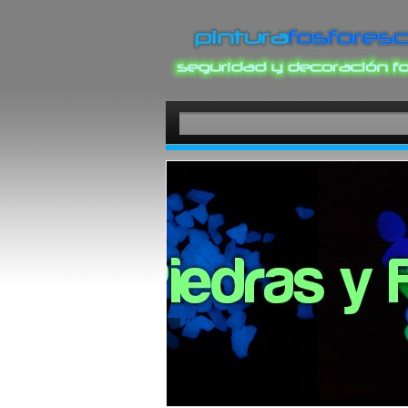
SEÑALIZACIÓN FOTOLUMINISCENTE
Esta categoría reúne una selección de productos fo
entre los más populares propuestos en nuestra pág