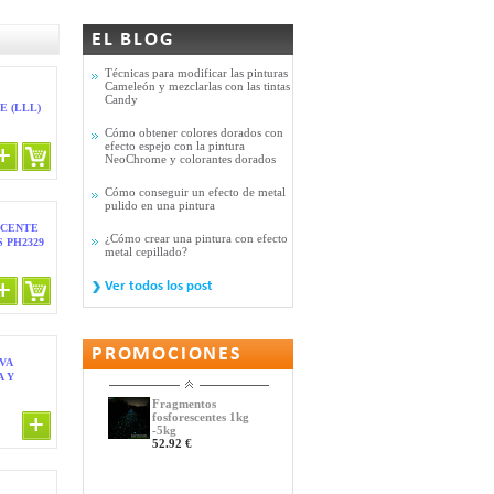
EL BLOG
Técnicas para modificar las pinturas
Cameleón y mezclarlas con las tintas
Candy
 (LLL)
Cómo obtener colores dorados con
efecto espejo con la pintura
NeoChrome y colorantes dorados
Cómo conseguir un efecto de metal
pulido en una pintura
SCENTE
¿Cómo crear una pintura con efecto
 PH2329
metal cepillado?
Ver todos los post
PROMOCIONES
VA
A Y
Fragmentos
fosforescentes 1kg
-5kg
52.92 €