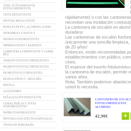
VINIL AUTOADHESIVOS
FOTOLUMINISCENTE
CINTA REFLECTANTE
rápidamente) o con las cantoneras
PINTURA REFLECTANTE
necesitan una instalación costosa)
La cantonera de escalón en alumin
PANELES DE PVC, ALUMINIO, ACERO
duradera:
INFRARROJA Y RAYOS X
Las cantoneras de escalón fosfor
PIEDRAS FOSFORESCENTES
únicamente una sencilla limpieza, 
IMPRIMACIONES Y BARNICES
de 20 años!
Entonces, están recomendadas par
CARRETERA LUMINISCENTE Y CARRIL
BICI
establecimientos con público, com
ADHESIVOS FOTOLUMINISCENTES
cines.
El espesor del inserto fotoluminisc
PIGMENTOS FOTOLUMINISCENTES
la cantonera de escalón, permite re
PIGMENTOS FLUORESCENTES
varios años.
RESINAS EPOXI Y «MESA RÍO»
Nota: También podemos abastecer po
PISTOLA
usted lo necesita.
ACCESSOIRES
SEÑALIZACIÓN PODOTÁCTIL
CANTONERA DE ESCAL
FOTOLUMINISCENTE
GEMAS, PERLAS Y JOYAS
FOSFORESCENTES
ALUMINIO
PAPIRO FOSFORESCENTE
42,90€
PINTURAS CON EFECTOS ESPECIALES
TINTAS DE SERIGRAFÍA