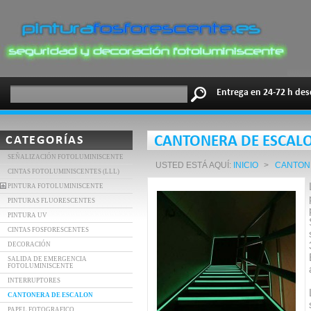
Entrega en 24-72 h des
CATEGORÍAS
CANTONERA DE ESCAL
SEÑALIZACIÓN FOTOLUMINISCENTE
USTED ESTÁ AQUÍ:
INICIO
>
CANTON
CINTAS FOTOLUMINISCENTES (LLL)
PINTURA FOTOLUMINISCENTE
PINTURAS FLUORESCENTES
PINTURA UV
CINTAS FOSFORESCENTES
DECORACIÓN
SALIDA DE EMERGENCIA
FOTOLUMINISCENTE
INTERRUPTORES
CANTONERA DE ESCALON
PAPEL FOTOGRAFICO