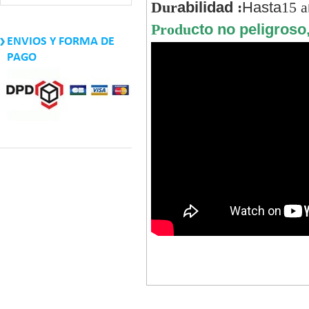
Dur
abilidad
:
Hasta
15 a
Produ
cto no peligroso
ENVIOS Y FORMA DE
PAGO