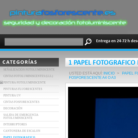
Entrega en 24-72 h des
CATEGORÍAS
1 PAPEL FOTOGRAFICO
SEÑALIZACIÓN FOTOLUMINISCENTE
USTED ESTÁ AQUÍ:
INICIO
>
PAPEL 
CINTAS FOTOLUMINISCENTES (LLL)
FOSFORESCENTE A4 O A3
PINTURA FOTOLUMINISCENTE
PINTURAS FLUORESCENTES
PINTURA UV
CINTAS FOSFORESCENTES
DECORACIÓN
SALIDA DE EMERGENCIA
FOTOLUMINISCENTE
INTERRUPTORES
CANTONERA DE ESCALON
PAPEL FOTOGRAFICO