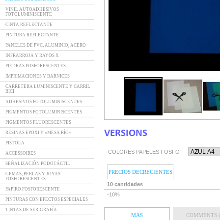
VINIL AUTOADHESIVOS
FOTOLUMINISCENTE
CINTA REFLECTANTE
PINTURA REFLECTANTE
PANELES DE PVC, ALUMINIO, ACERO
INFRARROJA Y RAYOS X
PIEDRAS FOSFORESCENTES
IMPRIMACIONES Y BARNICES
CARRETERA LUMINISCENTE Y CARRIL
BICI
ADHESIVOS FOTOLUMINISCENTES
PIGMENTOS FOTOLUMINISCENTES
PIGMENTOS FLUORESCENTES
VERSIONS
RESINAS EPOXI Y «MESA RÍO»
PISTOLA
COLORES PAPELES FOSFO :
ACCESSOIRES
SEÑALIZACIÓN PODOTÁCTIL
PRECIOS DECRECIENTES
GEMAS, PERLAS Y JOYAS
FOSFORESCENTES
10 cantidades
PAPIRO FOSFORESCENTE
-10%
PINTURAS CON EFECTOS ESPECIALES
TINTAS DE SERIGRAFÍA
MÁS
COMMENTS (