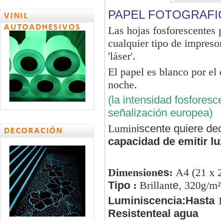
PAP
EL FOTOGRAFICO
VINIL
AUTOADHESIVOS
L
as hojas fosforescentes
cualquier tipo de impresor
'láser
'
.
El papel es blanco por el
noche
.
(l
a intensidad fosforesc
señalización europea)
Lumin
iscente quiere de
DECORACIÓN
capacidad de emitir lu
Dimension
es
:
A4 (21 x 
Tipo
:
Brillant
e,
320g/m²
Luminiscencia:
Hasta
1
Resistente
al agua