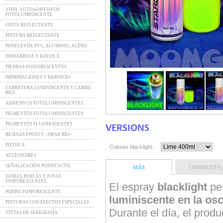
VINIL AUTOADHESIVOS
FOTOLUMINISCENTE
CINTA REFLECTANTE
PINTURA REFLECTANTE
PANELES DE PVC, ALUMINIO, ACERO
INFRARROJA Y RAYOS X
PIEDRAS FOSFORESCENTES
IMPRIMACIONES Y BARNICES
CARRETERA LUMINISCENTE Y CARRIL
BICI
ADHESIVOS FOTOLUMINISCENTES
PIGMENTOS FOTOLUMINISCENTES
PIGMENTOS FLUORESCENTES
VERSIONS
RESINAS EPOXI Y «MESA RÍO»
PISTOLA
Colores blacklight :
ACCESSOIRES
SEÑALIZACIÓN PODOTÁCTIL
MÁS
COMMENTS (
GEMAS, PERLAS Y JOYAS
FOSFORESCENTES
El espray
blacklight
per
PAPIRO FOSFORESCENTE
luminiscente en la osc
PINTURAS CON EFECTOS ESPECIALES
Durante el día, el produ
TINTAS DE SERIGRAFÍA