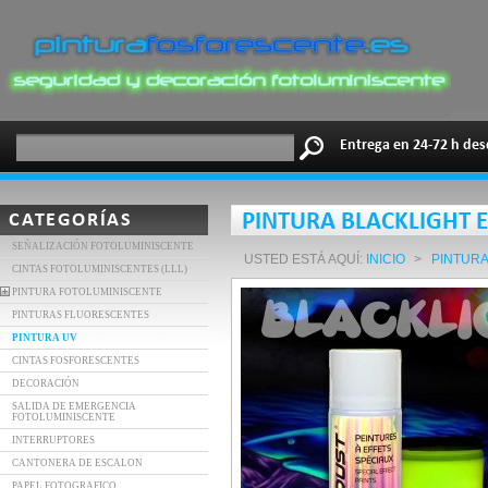
Entrega en 24-72 h des
CATEGORÍAS
PINTURA BLACKLIGHT 
SEÑALIZACIÓN FOTOLUMINISCENTE
USTED ESTÁ AQUÍ:
INICIO
>
PINTURA
CINTAS FOTOLUMINISCENTES (LLL)
PINTURA FOTOLUMINISCENTE
PINTURAS FLUORESCENTES
PINTURA UV
CINTAS FOSFORESCENTES
DECORACIÓN
SALIDA DE EMERGENCIA
FOTOLUMINISCENTE
INTERRUPTORES
CANTONERA DE ESCALON
PAPEL FOTOGRAFICO